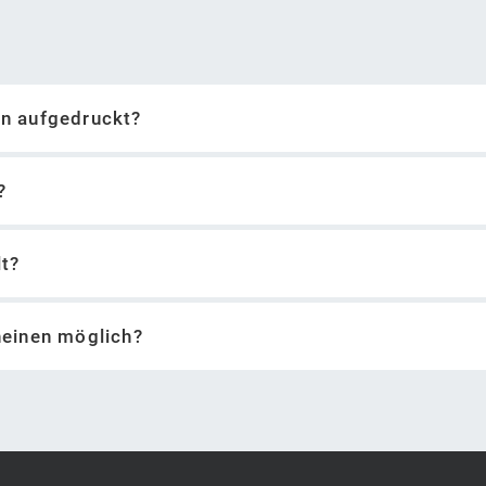
in aufgedruckt?
?
lt?
Youtube hochladen (Google-Konto erforderlich)
heinen möglich?
nerstellung einbauen