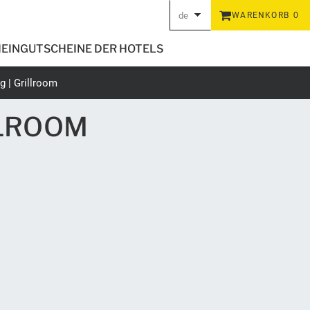
de
WARENKORB
0
en
EIN
GUTSCHEINE DER HOTELS
g | Grillroom
LLROOM