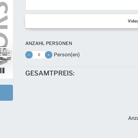
Vide
ANZAHL PERSONEN
Person(en)
−
+
GESAMTPREIS:
U
Anz